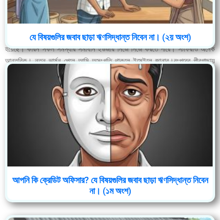
স্বস্তি লিঃ এর সফটওয়ার ব্যবহার করছি, নতুন ভার্ষন যদিও এখনও পাইনি তবে গ্রুপে
যে বিষয়গুলির জবাব ছাড়া ঋণসিদ্ধান্ত নিবেন না। (২য় অংশ)
যেসকল আপডেট জানতে পারি তাতে এটি একটি যুগোপোযোগী কাস্টমার বান্ধব সফটওয়ার মনে
হয়েছে। কারন সকল সমস্যার সমাধান ইউজার নিজে নিজে করতে পারে। স্টাফরাও অনেক
আন্তরিক। নতুন ভার্ষন পেলে আমি অসংগতি থাকলে ইমেইলে জানাব।রংপুরের পীরগাছায়
একটা সফটওয়ার বিক্রিতে সহায়তা করেছিলাম সেখানে লোন কাস্টমাইজেশনের অভাবে তারা
কাজ বন্ধ রেখেছে। তবে স্বল্প মুল্যে এমন সফটওয়ার বাজারে কমেই আছে। স্বস্তির সাথে
আছি থাকবো ইনশাআল্লাহ।
মোঃ হাবিবুর রহমান
প্রতিষ্ঠাতা ও প্রধান নির্বাহী, পরিবর্তন ক্রেডিট ইউঃ লিঃ
আপনি কি ক্রেডিট অফিসার? যে বিষয়গুলির জবাব ছাড়া ঋণসিদ্ধান্ত নিবেন
না। (১ম অংশ)