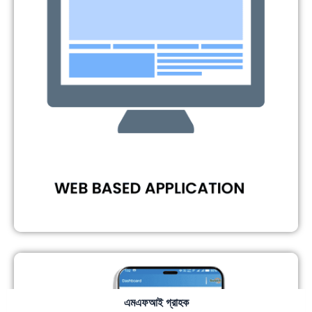
এমএফআই গ্রাহক