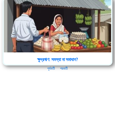
ক্ষুদ্রঋণ: সমস্যা না সমাধান?
পূর্ববর্তী
পরবর্তী