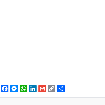
Facebook
Messenger
WhatsApp
LinkedIn
Gmail
Copy
Share
Link