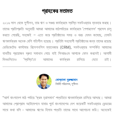
গ্রাহকের মতামত
২০১৬ সাল থেকে সুশীলন, তার ঋণ ও সঞ্চয় কার্যক্রমে স্বস্তি সফটওয়্যার ব্যবহার করছে।
তাদের প্রতিশ্রুতি অনুযায়ী আমরা আমাদের মাঠপর্যায়ের কার্যক্রমে ‘পেপারলেস’ প্রসেস চালু
করতে পেরেছি, সহজেই – এতে করে প্রতিষ্ঠানের সময় ও খরচ যেমন কমেছে, তেমনি
ঋণকার্যক্রম অনেক বেশি গতিশীল হয়েছে। প্রতিটা সহযোগী প্রতিষ্ঠানের জন্য তাদের রয়েছে
ডেডিকেটেড কাস্টমার রিলেশনশিপ ম্যানেজার (CRM), সফটওয়্যার সম্পর্কিত আমাদের
যাবতীয় প্রয়োজন দ্রুত সমাধান পেয়ে যাই সিআরএম আপাকে ফোন করলেই। আগামী
দিনগুলিতেও ‘স্বস্তি’তে আমাদের কার্যক্রম চালিয়ে যেতে চাই।
.............................................................................................................
মোস্তাফা নুরুজ্জামান
নির্বাহী পরিচালক, সুশীলন
"আর্স বাংলাদেশ মাঠ পর্যায়ে ‘ক্রম হ্রাসমান’ পদ্ধতিতে ঋনকার্যক্রম চালিয়ে আসছে। আমরা
আমাদের প্রোগ্রাম অটোমেশনে যাবার পূর্বে বাংলাদেশের বেশ কয়েকটি সফটওয়্যার ভেন্ডরের
সাথে কথা বলি - আমাদের ঋণের হিসাব পদ্ধতি তাদের সাথে আলোচনা করি। অনেকেই