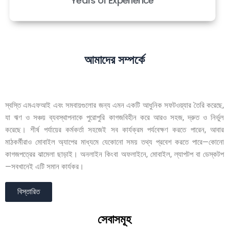
Years of Experience
আমাদের সম্পর্কে
স্বস্তি এমএফআই এবং সমবায়গুলোর জন্য এমন একটি আধুনিক সফটওয়্যার তৈরি করেছে,
যা ঋণ ও সঞ্চয় ব্যবস্থাপনাকে পুরোপুরি কাগজবিহীন করে আরও সহজ, দ্রুত ও নির্ভুল
করেছে। শীর্ষ পর্যায়ের কর্মকর্তা সহজেই সব কার্যক্রম পর্যবেক্ষণ করতে পারেন, আবার
মাঠকর্মীরাও মোবাইল অ্যাপের মাধ্যমে যেকোনো সময় তথ্য প্রবেশ করতে পারে—কোনো
কাগজপত্রের ঝামেলা ছাড়াই। অনলাইন কিংবা অফলাইনে, মোবাইল, ল্যাপটপ বা ডেস্কটপ
—সবখানেই এটি সমান কার্যকর।
বিস্তারিত
সেবাসমূহ