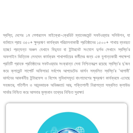
স্বস্তি, দেশের ১ম পেপারলেস মাইক্রো-ক্রেডিট ম্যানেজমেন্ট সফটওয়্যার সলিউশন, যা
বর্তমানে প্রায় ৩৫০+ ক্ষুদ্রঋণ কার্যক্রম পরিচালনাকারী প্রতিষ্ঠানের ১৫০০+ শাখায় ব্যবহৃত
হচ্ছে। প্রত্যন্ত অঞ্চল যেখানে বিদ্যুত বা ইন্টারনেট সংযোগ দুর্লভ সেখানে স্বস্তি'র
অফলাইন ভিত্তিক লেনদেন কার্যক্রম শাখাপর্যায়ের কর্মীদের জন্য এক যুগান্তকারী পদক্ষেপ।
প্রতিটি গ্রাহক প্রতিষ্ঠানের সফটওয়্যার সংক্রান্ত সেবা নিশ্চিতকল্পে রয়েছে স্বস্তি'র দু'জন
করে ক্লায়েন্ট সাপোর্ট অফিসার। সর্বশেষ আপডেটেড ভার্সন সম্বলিত স্বস্তি'র 'আগামী'
ভার্সনের আকর্ষনীয় ইন্টারফেস ও বিশেষ সুবিধাসমূহ। বাংলাদেশের ক্ষুদ্রঋণ কার্যক্রমে এনেছে
সহজতর, গতিশীল ও আনন্দদায়ক অভিজ্ঞতা। আর, শক্তিশালী নিরাপত্তা সম্বলিত ক্লাউড
সার্ভার নিশ্চিত করে আপনার মূল্যবান তথ্যের নিশ্চিত সুরক্ষা।