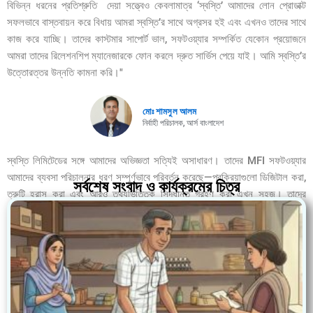
বিভিন্ন ধরনের প্রতিশ্রুতি দেয়া সত্ত্বেও কেবলামাত্র ‘স্বস্তি’ আমাদের লোন প্রোডাক্ট
সফলভাবে বাস্তবায়ন করে বিধায় আমরা স্বস্তি’র সাথে অগ্রসর হই এবং এখনও তাদের সাথে
কাজ করে যাচ্ছি। তাদের কাস্টমার সাপোর্ট ভাল, সফটওয়্যার সম্পর্কিত যেকোন প্রয়োজনে
আমরা তাদের রিলেশনশিপ ম্যানেজারকে ফোন করলে দ্রুত সার্ভিস পেয়ে যাই। আমি স্বস্তি’র
উত্তোরত্তর উন্নতি কামনা করি।"
মোঃ শামসুল আলম
নির্বাহী পরিচালক, আর্স বাংলাদেশ
স্বস্তি লিমিটেডের সঙ্গে আমাদের অভিজ্ঞতা সত্যিই অসাধারণ। তাদের MFI সফটওয়্যার
আমাদের ব্যবসা পরিচালনার ধরণ সম্পূর্ণভাবে পরিবর্তন করেছে—প্রক্রিয়াগুলো ডিজিটাল করা,
সর্বশেষ সংবাদ ও কার্যক্রমের চিত্র
ত্রুটি হ্রাস করা এবং আরও তথ্যভিত্তিক সিদ্ধান্ত গ্রহণ করা এখন সহজ। তাদের
রিলেশনশিপ ম্যানেজার টিম অত্যন্ত দক্ষ, দ্রুত সাড়া দেয় এবং সবসময় সহযোগিতার জন্য
প্রস্তুত। আমরা তাদের আমাদের সাফল্যের প্রতি অঙ্গীকারের জন্য কৃতজ্ঞ এবং স্বস্তি
লিমিটেডের ক্লায়েন্ট হিসেবে গর্বিত।
.............................................................................................................
এ.বি.এম. সাইফুল বারি
ইডি ও সিইও, এসবিকে ফাউন্ডেশন