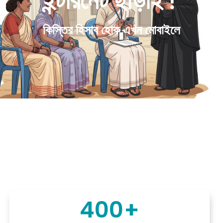
ইন্টারনেট ছাড়াই !
কিস্তির হিসাব হোক এখন মোবাইলে
400
+