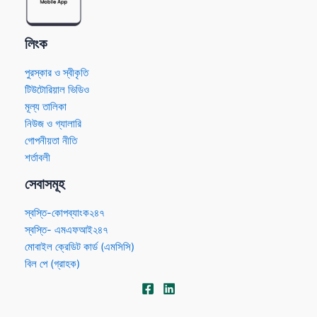
লিংক
পুরস্কার ও স্বীকৃতি
টিউটোরিয়াল ভিডিও
মূল্য তালিকা
নিউজ ও গ্যালারি
গোপনীয়তা নীতি
শর্তাবলী
সেবাসমূহ
স্বস্তি-কোপব্যাংক২৪৭
স্বস্তি- এমএফআই২৪৭
মোবাইল ক্রেডিট কার্ড (এমসিসি)
বিল পে (গ্রাহক)