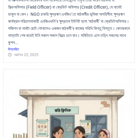
ফিল্ডঅফিসার (Field Officer) বা ক্রেডিট অফিসার (Credit Officer), যে নামেই
ডাকুন না কেন। NGO চাকরি ক্ষুদ্রঋণ এনজিও’তে মাঠকর্মীর ভূমিকা অপরিসীম: ক্ষুদ্রঋণ
কার্যক্রম পরিচালনাকারী এনজিওগুলি’র ক্ষুদ্রতম ইউনিট হলো ‘মাঠকর্মী’ বা ক্রেডিটঅফিসার।
পজিশন বা নামটা ছোট শোনালেও একজন মাঠকর্মী’র কাজের পরিধি কিন্তু বিস্তৃত। কোনরকমে
নাস্তাটা শেষ করেই উনি সকাল সকাল ফিল্ডে চলে যান। সমিতিতে এসে তড়িৎ সকলের সাথে
কুশল...
বিস্তারিত
অক্টোবর 22, 2025