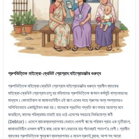
গ্রুপভিত্তিক মাইক্রো-ক্রেডিট প্রোগ্রাম:বাইপ্রোডাক্টের গুরুত্ব
গ্রুপভিত্তিক মাইক্রো-ক্রেডিট প্রোগ্রাম বাইপ্রোডাক্টের গুরুত্ব গ্রামীন ব্যাংকের
মাইক্রো-ক্রেডিট প্রোগ্রাম চালু হয় মহিলাদের গ্রুপভিত্তিক ঋণদান কর্মসূচি বাস্তবায়নের
মাধ্যমে। কোলাটেরাল বা জামানতবিহীন এই ঋণে একের দায়ে গ্রুপের অন্য সদস্যদেরও
অলিখিতভাবে একাউন্টেবল করা হয়। যাদেরকে প্রচলিত পদ্ধতি ঋণ পাবার অযোগ্য মনে
করেছিলে, কালের পরিক্রমায় তারাই হয়ে ওঠে এদেশের সবচেয়ে নির্ভরযোগ্য ঋণী
(Debtor)। এদেশে ব্যাংকব্যবস্থাপনায় যেখানে খেলাপী ঋণের পরিমান প্রায় এক তৃতীয়াংশ,
জামানতবিহীন এসকল ঋণী’র কাছ থেকে ঋণ ফেরতের হার পঁচানব্বই শতাংশ’র বেশী। গ্রামীন
ব্যাংকের গ্রুপভিত্তিক ক্ষুদ্রঋণ ব্যবস্থাপনার এ মডেল দ্রুতই ব্র্যাক, আশা সহ আরো