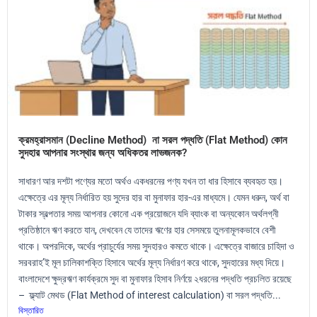
ক্রমহ্রাসমান (Decline Method) না সরল পদ্ধতি (Flat Method) কোন
সুদহার আপনার সংস্থার জন্য অধিকতর লাভজনক?
সাধারণ আর দশটা পণ্যের মতো অর্থও একধরনের পণ্য যখন তা ধার হিসাবে ব্যবহৃত হয়।
এক্ষেত্রে এর মূল্য নির্ধারিত হয় সুদের হার বা মুনাফার হার-এর মাধ্যমে। যেমন ধরুন, অর্থ বা
টাকার স্বল্পতার সময় আপনার কোনো এক প্রয়োজনে যদি ব্যাংক বা অন্যকোন অর্থলগ্নী
প্রতিষ্ঠানে ঋণ করতে যান, দেখবেন যে তাদের ঋণের হার সেসময়ে তুলনামূলকভাবে বেশী
থাকে। অপরদিকে, অর্থের প্রাচুর্যের সময় সুদহারও কমতে থাকে। এক্ষেত্রে বাজারে চাহিদা ও
সরবরাহ’ই মূল চালিকাশক্তি হিসাবে অর্থের মূল্য নির্ধারণ করে থাকে, সুদহারের মধ্য দিয়ে।
বাংলাদেশে ক্ষুদ্রঋণ কার্যক্রমে সুদ বা মুনাফার হিসাব নির্ণয়ে ২ধরনের পদ্ধতি প্রচলিত রয়েছে
– ফ্ল্যাট মেথড (Flat Method of interest calculation) বা সরল পদ্ধতি...
বিস্তারিত