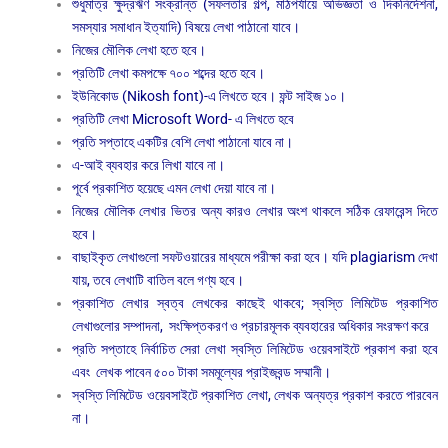
শুধুমাত্র ক্ষুদ্রঋণ সংক্রান্ত (সফলতার গল্প, মাঠপর্যায়ে অভিজ্ঞতা ও দিকনির্দেশনা,
সমস্যার সমাধান ইত্যাদি) বিষয়ে লেখা পাঠানো যাবে।
নিজের মৌলিক লেখা হতে হবে।
প্রতিটি লেখা কমপক্ষে ৭০০ শব্দের হতে হবে।
ইউনিকোড (Nikosh font)-এ লিখতে হবে। ফন্ট সাইজ ১০।
প্রতিটি লেখা Microsoft Word- এ লিখতে হবে
প্রতি সপ্তাহে একটির বেশি লেখা পাঠানো যাবে না।
এ-আই ব্যবহার করে লিখা যাবে না।
পূর্বে প্রকাশিত হয়েছে এমন লেখা দেয়া যাবে না।
নিজের মৌলিক লেখার ভিতর অন্য কারও লেখার অংশ থাকলে সঠিক রেফারেন্স দিতে
হবে।
বাছাইকৃত লেখাগুলো সফটওয়ারের মাধ্যমে পরীক্ষা করা হবে। যদি plagiarism দেখা
যায়, তবে লেখাটি বাতিল বলে গণ্য হবে।
প্রকাশিত লেখার স্বত্ব লেখকের কাছেই থাকবে; স্বস্তি লিমিটেড প্রকাশিত
লেখাগুলোর সম্পাদনা, সংক্ষিপ্তকরণ ও প্রচারমূলক ব্যবহারের অধিকার সংরক্ষণ করে
প্রতি সপ্তাহে নির্বাচিত সেরা লেখা স্বস্তি লিমিটেড ওয়েবসাইটে প্রকাশ করা হবে
এবং লেখক পাবেন ৫০০ টাকা সমমূল্যের প্রাইজবন্ড সম্মানী।
স্বস্তি লিমিটেড ওয়েবসাইটে প্রকাশিত লেখা, লেখক অন্যত্র প্রকাশ করতে পারবেন
না।