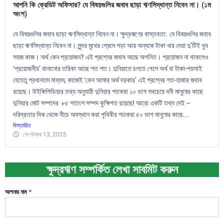
আপনি কি ক্রেডিট অফিসার? যে বিষয়গুলির জবাব ছাড়া ঋণসিদ্ধান্ত নিবেন না। (১ম
অংশ)
যে বিষয়গুলির জবাব ছাড়া ঋণসিদ্ধান্ত নিবেন না। ক্ষুদ্রঋণের বাস্তবতা: যে বিষয়গুলির জবাব
ছাড়া ঋণসিদ্ধান্ত নিবেন না। সুন্দর মুখের প্রেমে পড়া আর অন্যকে টাকা ধার দেয়া দু’টিই খুব
সহজ কাজ। অর্থ কেন প্রয়োজন? এই প্রশ্নের জবাব আছে অগনিত। প্রয়োজন না থাকলেও
‘প্রয়োজনীয়’ বানানোর তরিকা আছে শত শত। দুনিয়াতে চলতে গেলে অর্থ বা টাকা-পয়সাই
যেহেতু প্রধানতম মাধ্যম, কাজেই ‘কেন আমার অর্থ দরকার’ এই প্রশ্নের শত-হাজার জবাব
রয়েছে। উইকিপিডিয়ার তথ্য অনুযায়ী দুনিয়ার শতকরা ১০ ভাগ সবচেয়ে ধনী মানুষের কাছে
দুনিয়ার মোট সম্পদের ৮৫ শতাংশ সম্পদ কুক্ষিগত রয়েছে! আরো একটি তথ্য দেই –
দরিদ্রতার দিক থেকে নীচে অবস্থান করা পৃথিবীর শতকরা ৫০ ভাগ মানুষের কাছে...
বিস্তারিত
সেপ্টেম্বর 13, 2025
ক্ষুদ্রঋণ সম্পর্কিত লেখা সাবমিট করুন
আপনার নাম
*