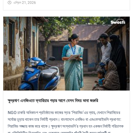
এপ্রিল 21, 2026
ক্ষুদ্রঋণ এনজিওতে ক্যারিয়ার গড়ার আগে যেসব বিষয় ভাবা জরুরি
NGO চাকরি অধিকাংশ প্রতিষ্ঠানের কাজের স্তর ‘পিরামিড’এর ন্যায়, যেখানে পিরামিডের
সর্বোচ্চ চূড়ায় থাকেন তার নির্বাহী প্রধান। বাংলাদেশে এনজিও বা এমএফআইগুলি প্রধাণত:
পিরামিড সজ্জায় কাজ করে থাকে। ক্ষুদ্রঋণ সংস্থাগুলি’র প্রধান হন একজন নির্বাহী পরিচালক
বা এক্সিকিউটিভ ডিরেকটর এবং একেবারে বেসমেন্টের গাঁথুনী তৈরী করেন মাঠকর্মী বা